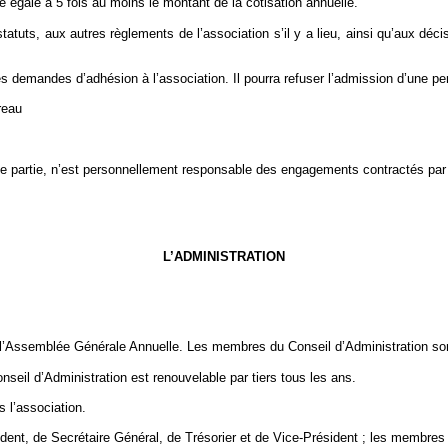
égale à 5 fois au moins le montant de la cotisation annuelle.
atuts, aux autres règlements de l’association s’il y a lieu, ainsi qu’aux dé
es demandes d’adhésion à l’association. Il pourra refuser l’admission d’une pe
reau
e partie, n’est personnellement responsable des engagements contractés par e
L’ADMINISTRATION
r l’Assemblée Générale Annuelle. Les membres du Conseil d’Administration sont
seil d’Administration est renouvelable par tiers tous les ans.
 l’association.
ent, de Secrétaire Général, de Trésorier et de Vice-Président ; les membres d